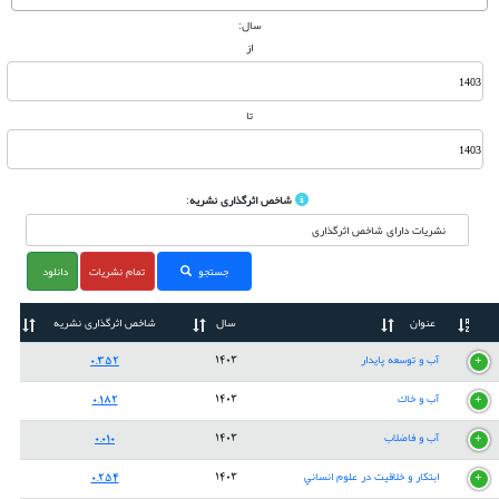
سال:
از
تا
شاخص اثرگذاری نشریه
:
جستجو
تمام نشريات
دانلود
عنوان
سال
شاخص اثرگذاری نشریه
آب و توسعه پايدار
0.352
1403
آب و خاك
0.182
1403
آب و فاضلاب
0.010
1403
ابتكار و خلاقيت در علوم انساني
0.254
1403